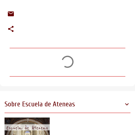
C
o
m
e
n
t
Sobre Escuela de Ateneas
a
r
i
o