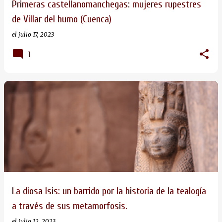
Primeras castellanomanchegas: mujeres rupestres
s
de Villar del humo (Cuenca)
el
julio 17, 2023
1
La diosa Isis: un barrido por la historia de la tealogía
a través de sus metamorfosis.
el
julio 12, 2023