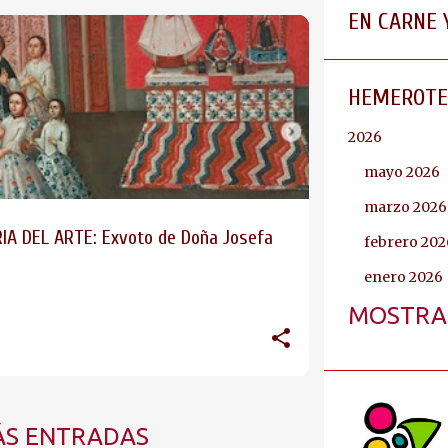
EN CARNE 
HEMEROTE
2026
mayo 2026
marzo 2026
IA DEL ARTE: Exvoto de Doña Josefa
febrero 202
)
enero 2026
MOSTRA
2025
diciembre 
noviembre 
octubre 202
S ENTRADAS