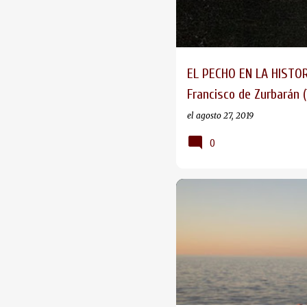
r
a
d
a
EL PECHO EN LA HISTOR
s
Francisco de Zurbarán (
el
agosto 27, 2019
0