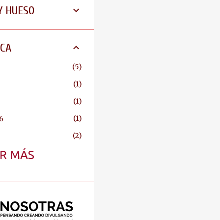
Y HUESO
CA
5
1
1
1
6
2
R MÁS
12
1
2025
1
2025
1
5