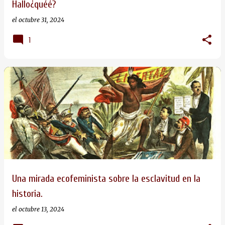
Hallo¿quéé?
s
el
octubre 31, 2024
1
Una mirada ecofeminista sobre la esclavitud en la
historia.
el
octubre 13, 2024