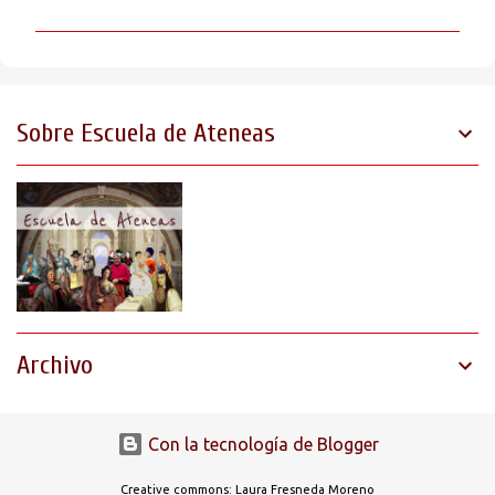
m
e
n
t
Sobre Escuela de Ateneas
a
r
i
o
s
Archivo
Con la tecnología de Blogger
Creative commons: Laura Fresneda Moreno