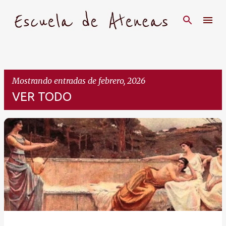
Ir al contenido principal
Mostrando entradas de febrero, 2026
VER TODO
E
n
t
r
a
d
a