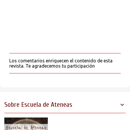
Los comentarios enriquecen el contenido de esta
P
revista. Te agradecemos tu participación
u
b
l
i
c
a
r
Sobre Escuela de Ateneas
u
n
c
o
m