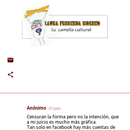
Anónimo
07 julio
C
Censuran la forma pero no la intención, que
o
a mi juicio es mucho más gráfica.
Tan solo en facebook hay más cuentas de
m