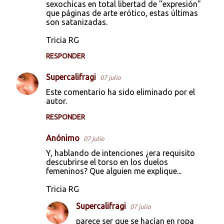
sexochicas en total libertad de "expresión"
e
que páginas de arte erótico, estas últimas
son satanizadas.
n
t
Tricia RG
a
RESPONDER
r
Supercalifragi
07 julio
i
Este comentario ha sido eliminado por el
o
autor.
s
RESPONDER
Anónimo
07 julio
Y, hablando de intenciones ¿era requisito
descubrirse el torso en los duelos
femeninos? Que alguien me explique...
Tricia RG
Supercalifragi
07 julio
parece ser que se hacían en ropa