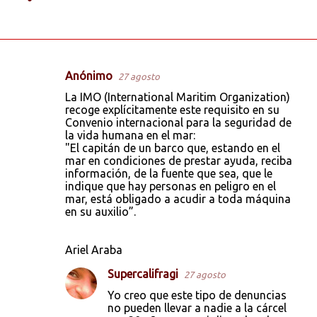
Anónimo
27 agosto
C
La IMO (International Maritim Organization)
o
recoge explícitamente este requisito en su
Convenio internacional para la seguridad de
m
la vida humana en el mar:
e
"El capitán de un barco que, estando en el
mar en condiciones de prestar ayuda, reciba
n
información, de la fuente que sea, que le
t
indique que hay personas en peligro en el
mar, está obligado a acudir a toda máquina
a
en su auxilio”.
r
i
Ariel Araba
o
Supercalifragi
27 agosto
s
Yo creo que este tipo de denuncias
no pueden llevar a nadie a la cárcel