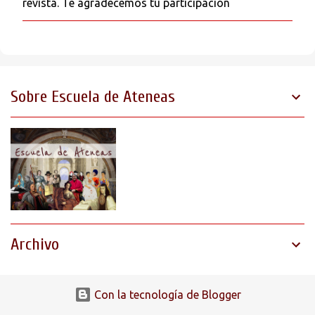
revista. Te agradecemos tu participación
u
b
l
i
c
a
r
Sobre Escuela de Ateneas
u
n
c
o
m
e
n
t
a
r
i
o
Archivo
Con la tecnología de Blogger