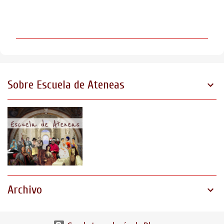
C
o
m
e
n
t
Sobre Escuela de Ateneas
a
r
i
o
s
Archivo