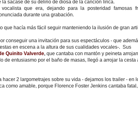
a sacase de su delirio de diosa de la canción lírica.
 vocalista que era, dejando para la posteridad famosas f
onunciada durante una grabación.
 lo que hacía más fácil seguir manteniendo la ilusión de gran arti
por conseguir una invitación para sus espectáculos - que adem
puestas en escena a la altura de sus cualidades vocales-. Sus
e Quinito Valverde
,
que cantaba con mantón y peineta arroja
do de entusiasmo por el baño de masas, llegó a arrojar la cesta 
 hacer 2 largometrajes sobre su vida - dejamos los trailer - en l
ica como amable, porque Florence Foster Jenkins cantaba fatal,