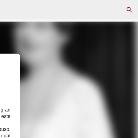
 gran
 este
puso.
 cual