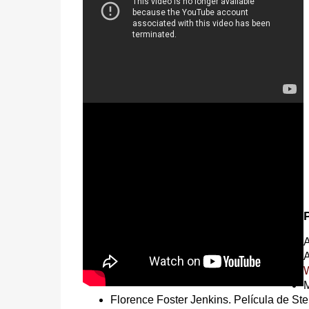
A
A
W
M
Florence Foster Jenkins. Película de St