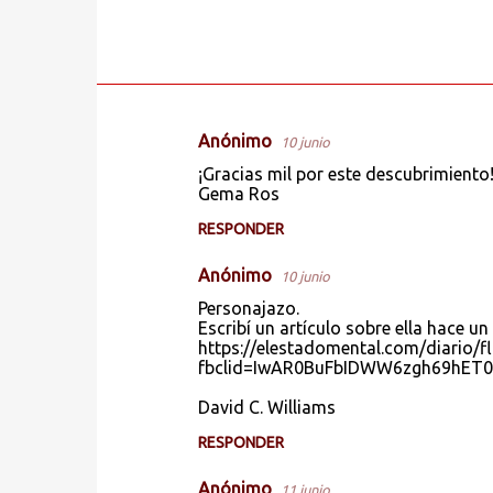
Anónimo
10 junio
C
¡Gracias mil por este descubrimiento!
o
Gema Ros
m
RESPONDER
e
Anónimo
n
10 junio
t
Personajazo.
Escribí un artículo sobre ella hace un 
a
https://elestadomental.com/diario/fl
fbclid=IwAR0BuFbIDWW6zgh69hET
r
i
David C. Williams
o
RESPONDER
s
Anónimo
11 junio