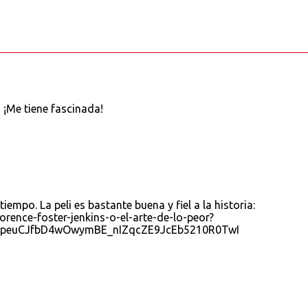
 ¡Me tiene fascinada!
tiempo. La peli es bastante buena y fiel a la historia:
orence-foster-jenkins-o-el-arte-de-lo-peor?
0peuCJfbD4wOwymBE_nIZqcZE9JcEb5210R0TwI