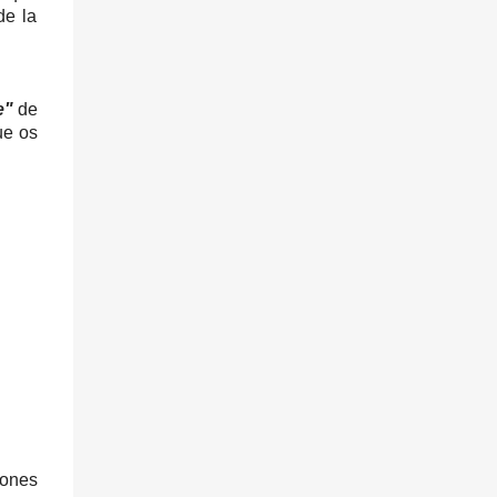
de la
e"
de
ue os
iones