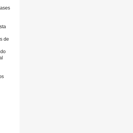
rases
sta
ás de
ndo
al
os