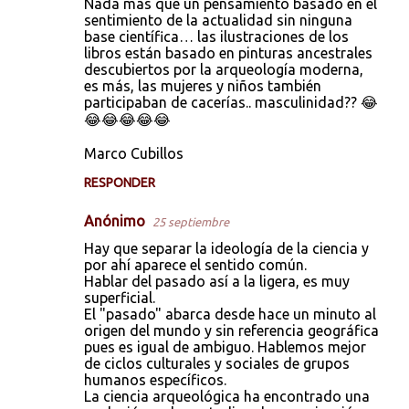
Nada más que un pensamiento basado en el
o
sentimiento de la actualidad sin ninguna
base científica… las ilustraciones de los
m
libros están basado en pinturas ancestrales
e
descubiertos por la arqueología moderna,
es más, las mujeres y niños también
n
participaban de cacerías.. masculinidad?? 😂
t
😂😂😂😂😂
a
Marco Cubillos
r
RESPONDER
i
o
Anónimo
25 septiembre
s
Hay que separar la ideología de la ciencia y
por ahí aparece el sentido común.
Hablar del pasado así a la ligera, es muy
superficial.
El "pasado" abarca desde hace un minuto al
origen del mundo y sin referencia geográfica
pues es igual de ambiguo. Hablemos mejor
de ciclos culturales y sociales de grupos
humanos específicos.
La ciencia arqueológica ha encontrado una