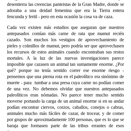
desentierra las creencias panteistas de la Gran Madre, donde se
adoraba a una deidad femenina que era la Tierra entera
fencunda y fertil - pero en esta ocasión la cosa va de caza.
Cada vez existen más estudios que aseguran que nuestros
antepasados comían más carne de rata que mamut recién
cazado. Son muchos los vestigios de aprovechamiento de
pieles y colmillos de mamut, pero podría ser que aprovechasen
los recursos de estos animales cuando encontraban sus restos
mortales. A la luz de las nuevas investigaciones parece
imposible que cazasen un animal tan sumamente enorme. ¿Por
qué? porque no tenía sentido correr ese enorme riesgo -
pensemos que una pierna rota en el paleolítico era sinónimo de
muerte - para tumbar a una presa cuya carne no podían comer
de una vez. No debemos olvidar que nuestros antepasados
paleolíticos eran nómadas. No parece tener mucho sentido
moverse portando la carga de un animal enorme si en su andar
podían encontrar ciervos, corzos, caballos, conejos o cabras,
animales mucho más fáciles de cazar, de trocear, y de comer
por grupos de aproximadamente 100 personas, que es lo que se
baraja que formasen parte de las tribus errantes de esos