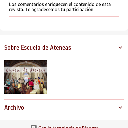
Los comentarios enriquecen el contenido de esta
P
revista. Te agradecemos tu participación
u
b
l
i
c
a
r
Sobre Escuela de Ateneas
u
n
c
o
m
e
n
t
a
r
i
o
Archivo