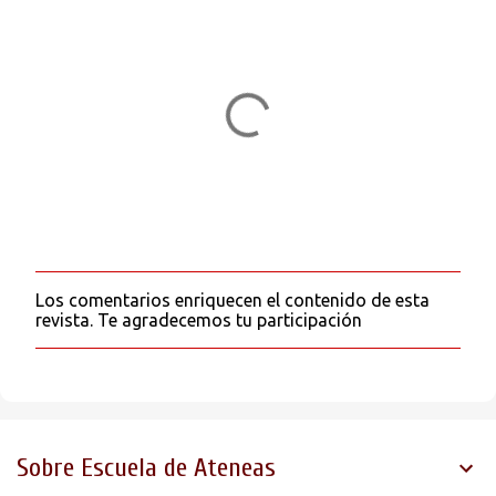
Los comentarios enriquecen el contenido de esta
P
revista. Te agradecemos tu participación
u
b
l
i
c
a
r
Sobre Escuela de Ateneas
u
n