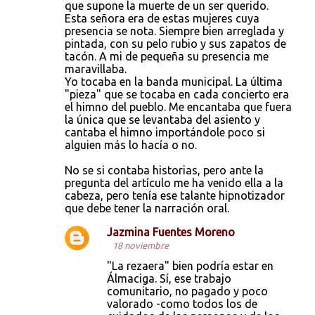
que supone la muerte de un ser querido.
a
Esta señora era de estas mujeres cuya
r
presencia se nota. Siempre bien arreglada y
pintada, con su pelo rubio y sus zapatos de
i
tacón. A mi de pequeña su presencia me
o
maravillaba.
Yo tocaba en la banda municipal. La última
s
"pieza" que se tocaba en cada concierto era
el himno del pueblo. Me encantaba que fuera
la única que se levantaba del asiento y
cantaba el himno importándole poco si
alguien más lo hacía o no.
No se si contaba historias, pero ante la
pregunta del artículo me ha venido ella a la
cabeza, pero tenía ese talante hipnotizador
que debe tener la narración oral.
Jazmina Fuentes Moreno
18 noviembre
"La rezaera" bien podría estar en
Álmaciga. Sí, ese trabajo
comunitario, no pagado y poco
valorado -como todos los de