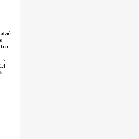
volvió
ia
la se
ias
del
del