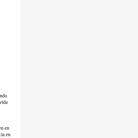
endo
 vida
en en
cia en