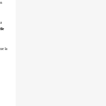
en
 a
lle
ue la