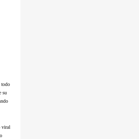
 todo
e su
ando
viral
io