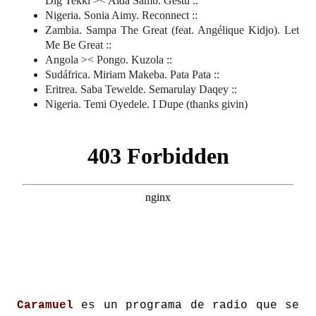
Dig Tekki >< Aida Samb. Gëstu ::
Nigeria. Sonia Aimy. Reconnect ::
Zambia. Sampa The Great (feat. Angélique Kidjo). Let
Me Be Great ::
Angola >< Pongo. Kuzola ::
Sudáfrica. Miriam Makeba. Pata Pata ::
Eritrea. Saba Tewelde. Semarulay Daqey ::
Nigeria. Temi Oyedele. I Dupe (thanks givin)
Caramuel
es un programa de radio que se