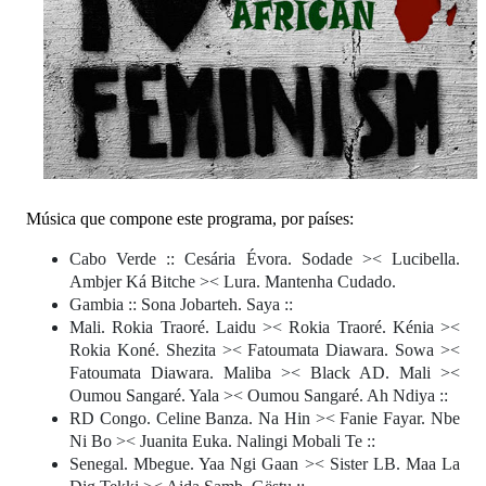
Música que compone este programa, por países:
Cabo Verde :: Cesária Évora. Sodade >< Lucibella.
Ambjer Ká Bitche >< Lura. Mantenha Cudado.
Gambia :: Sona Jobarteh. Saya ::
Mali. Rokia Traoré. Laidu >< Rokia Traoré. Kénia ><
Rokia Koné. Shezita >< Fatoumata Diawara. Sowa ><
Fatoumata Diawara. Maliba >< Black AD. Mali ><
Oumou Sangaré. Yala >< Oumou Sangaré. Ah Ndiya ::
RD Congo. Celine Banza. Na Hin >< Fanie Fayar. Nbe
Ni Bo >< Juanita Euka. Nalingi Mobali Te ::
Senegal. Mbegue. Yaa Ngi Gaan >< Sister LB. Maa La