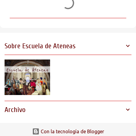
o
m
e
n
t
Sobre Escuela de Ateneas
a
r
i
o
s
Archivo
Con la tecnología de Blogger