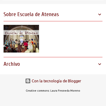
n
t
Sobre Escuela de Ateneas
a
r
i
o
s
Archivo
Con la tecnología de Blogger
Creative commons: Laura Fresneda Moreno