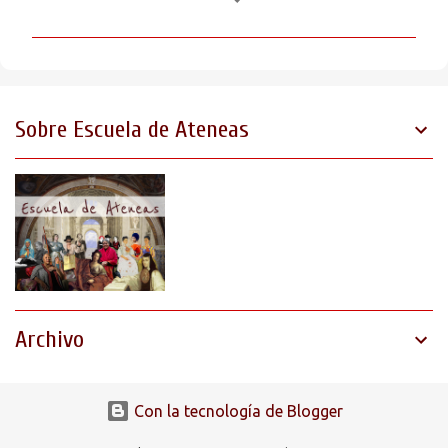
o
m
e
n
t
Sobre Escuela de Ateneas
a
r
i
o
s
Archivo
Con la tecnología de Blogger