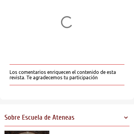
o
s
Los comentarios enriquecen el contenido de esta
P
revista. Te agradecemos tu participación
u
b
l
i
c
a
r
Sobre Escuela de Ateneas
u
n
c
o