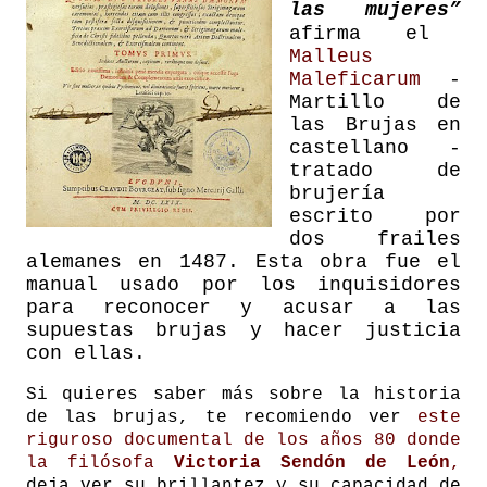
las mujeres”
afirma el
Malleus
Maleficarum
-
Martillo de
las Brujas en
castellano -
tratado de
brujería
escrito por
dos frailes
alemanes en 1487. Esta obra fue el
manual usado por los inquisidores
para reconocer y acusar a las
supuestas brujas y hacer justicia
con ellas.
Si quieres saber más sobre la historia
de las brujas, te recomiendo ver
este
riguroso documental de los años 80 donde
la filósofa
Victoria Sendón de León
,
deja ver su brillantez y su capacidad de