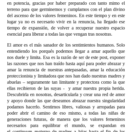
en potencia, gracias por haber preparado con tanto mimo el
terreno para que germinemos y cumplamos con el plan divino
del ascenso de los valores femeninos. En este tiempo y en este
lugar ya no es necesario vivir en la renuncia, ha llegado ese
tiempo de expansión, de volver a recuperar nuestro espacio
esencial para liberar a todas las que vengan tras nosotras.
El amor es el más sanador de los sentimientos humanos. Solo
entendiendo los porqués podemos llegar a amar aquello que
nos duele y limita. Esa es la razón de ser de este post, exponer
las razones que nos han traído hasta aquí para poder abrazar y
amar la renuncia de nuestras antepasadas, amar la educación
proteccionista y limitadora que nos han dado nuestras madres y
abuelas – seguramente tan limitante y protectora como la que
ellas recibieron de las suyas - y amar nuestra propia herida.
Descubrirla en nosotras, desarticularla y crear una red de amor
y apoyo donde las que deseamos abrazar nuestra singularidad
podamos hacerlo. Sentirnos libres, valiosas y arropadas para
poder abrir el camino de eso mismo, a todas las niñas de
generaciones futuras, de manera que los valores femeninos
necesarios para equilibrar el mundo, se expandan en
el
continuum materno
de madres a hijas hasta el fin de los