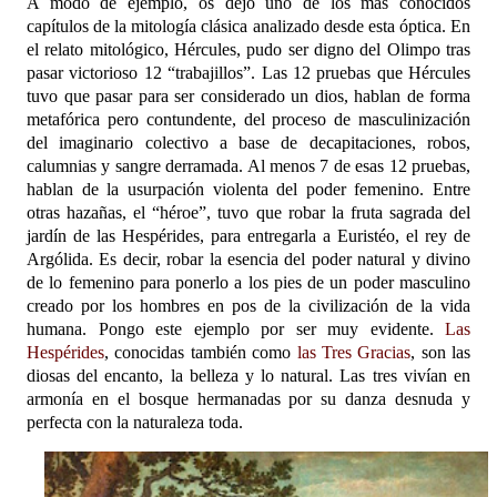
A modo de ejemplo, os dejo uno de los más conocidos
capítulos de la mitología clásica analizado desde esta óptica. En
el relato mitológico, Hércules, pudo ser digno del Olimpo tras
pasar victorioso 12 “trabajillos”. Las 12 pruebas que Hércules
tuvo que pasar para ser considerado un dios, hablan de forma
metafórica pero contundente, del proceso de masculinización
del imaginario colectivo a base de decapitaciones, robos,
calumnias y sangre derramada. Al menos 7 de esas 12 pruebas,
hablan de la usurpación violenta del poder femenino. Entre
otras hazañas, el “héroe”, tuvo que robar la fruta sagrada del
jardín de las Hespérides, para entregarla a Euristéo, el rey de
Argólida. Es decir, robar la esencia del poder natural y divino
de lo femenino para ponerlo a los pies de un poder masculino
creado por los hombres en pos de la civilización de la vida
humana. Pongo este ejemplo por ser muy evidente.
Las
Hespérides
, conocidas también como
las Tres Gracias
, son las
diosas del encanto, la belleza y lo natural. Las tres vivían en
armonía en el bosque hermanadas por su danza desnuda y
perfecta con la naturaleza toda.