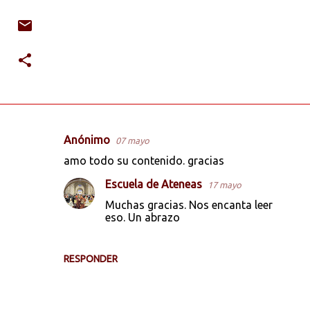
Anónimo
07 mayo
C
amo todo su contenido. gracias
o
Escuela de Ateneas
17 mayo
m
Muchas gracias. Nos encanta leer
e
eso. Un abrazo
n
t
RESPONDER
a
r
i