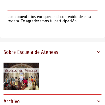
Los comentarios enriquecen el contenido de esta
P
revista. Te agradecemos tu participación
u
b
l
i
c
a
r
Sobre Escuela de Ateneas
u
n
c
o
m
e
n
t
a
r
i
o
Archivo