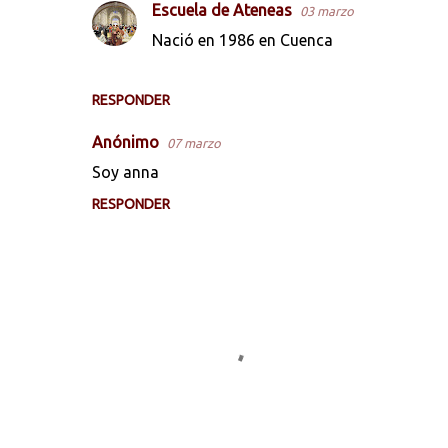
Escuela de Ateneas
03 marzo
m
Nació en 1986 en Cuenca
e
n
t
RESPONDER
a
Anónimo
07 marzo
r
Soy anna
i
RESPONDER
o
s