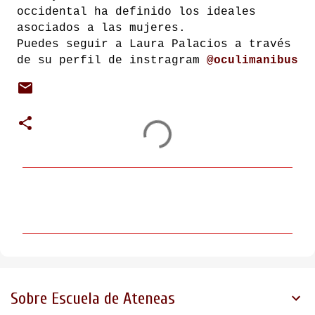
occidental ha definido los ideales
asociados a las mujeres.
Puedes seguir a Laura Palacios a través
de su perfil de instragram
@oculimanibus
C
o
m
e
n
t
Sobre Escuela de Ateneas
a