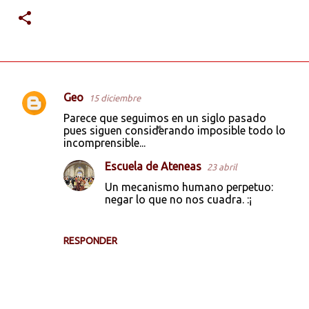
Geo
15 diciembre
C
Parece que seguimos en un siglo pasado
o
pues siguen considerando imposible todo lo
incomprensible...
m
e
Escuela de Ateneas
23 abril
n
Un mecanismo humano perpetuo:
negar lo que no nos cuadra. :¡
t
a
r
RESPONDER
i
o
s