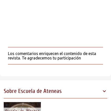
Los comentarios enriquecen el contenido de esta
P
revista. Te agradecemos tu participación
u
b
l
i
c
a
r
Sobre Escuela de Ateneas
u
n
c
o
m