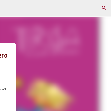
ero
rios