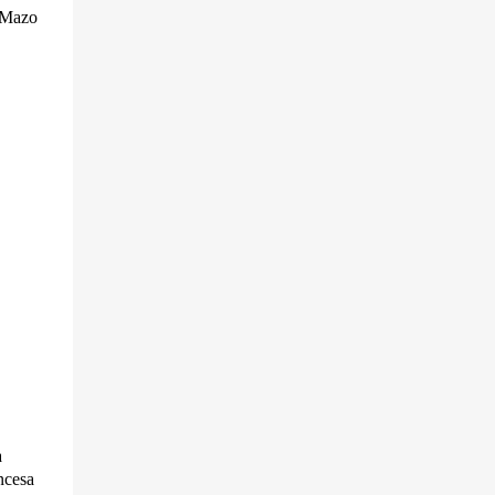
l Mazo
a
ncesa