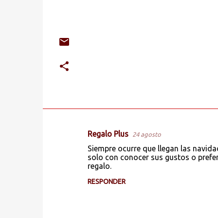
Regalo Plus
24 agosto
C
Siempre ocurre que llegan las navidad
o
solo con conocer sus gustos o prefer
regalo.
m
e
RESPONDER
n
t