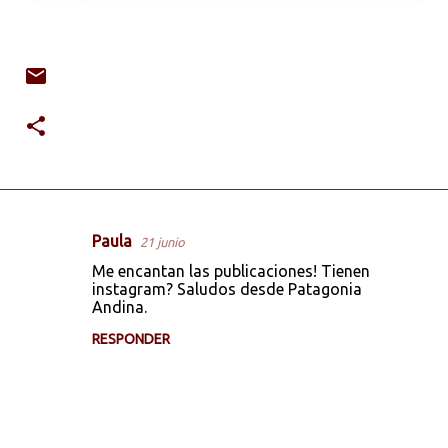
Paula
21 junio
C
Me encantan las publicaciones! Tienen
o
instagram? Saludos desde Patagonia
Andina.
m
e
RESPONDER
n
t
a