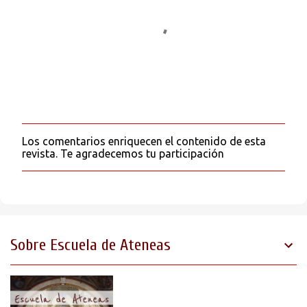
r
i
o
s
Los comentarios enriquecen el contenido de esta
P
revista. Te agradecemos tu participación
u
b
l
i
c
a
r
Sobre Escuela de Ateneas
u
n
c
o
m
e