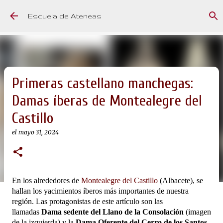
Ir al contenido principal
Escuela de Ateneas
Primeras castellano manchegas:
Damas íberas de Montealegre del
Castillo
el
mayo 31, 2024
En los alrededores de
Montealegre del Castillo
(Albacete), se
hallan los yacimientos íberos más importantes de nuestra
región. Las protagonistas de este artículo son las
llamadas
Dama sedente del Llano de la Consolación
(imagen
de la izquierda) y la
Dama Oferente del Cerro de los Santos