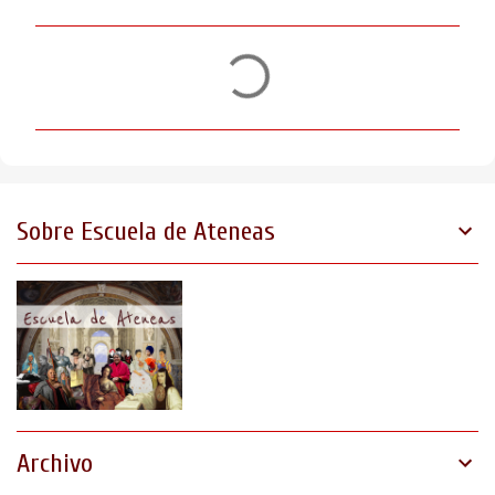
C
o
m
e
n
t
Sobre Escuela de Ateneas
a
r
i
o
s
Archivo