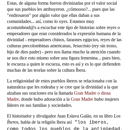
Estas, de alguna forma fueron divinizadas por el valor social
que sus pueblos les atribuyeron. ¿cómoooo?... pues que las
"endiosaron" por algún valor que ellas daban a sus
comunidades... así, como lo oyes. Estamos muy
acostumbrad@s a escuchar este tipo de historias sobre reyes o
emperadores que eran considerados la expresión humana de la
divinidad - emperadores chinos, faraones egipcios, reyes de las
culturas precolombinas americanas, Jesucristo (rey sin trono,
hijo de dios padre) - pero nos llama mucho la atención cuando
se nos dice esto mismo sobre una figura femenina... pues bien,
le escueza a quien le escueza, esto es así y es lo que defienden
muchas de las teorías sobre la cultura Íbera.
La religiosidad de estos pueblos íberos se relacionaba con la
naturaleza que les rodeaba y se cree que la divinidad a la que
alzaban sus oraciones era la llamada
Gran Madre o diosa
Madre
, donde hubo adoración a la
Gran Madre
hubo mujeres
líderes en sus familias y sociedades.
El historiador y divulgador Juan Eslava Galán, en su libro
Los
Íberos
, habla de la religión íbera así
"los íberos,
como todos los pueblos de la antigüedad,