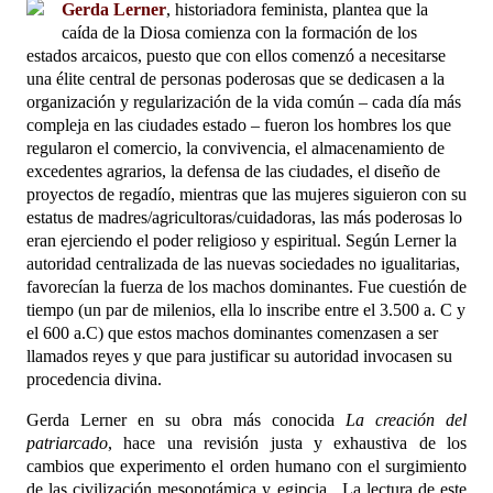
Gerda Lerner
, historiadora feminista, plantea que la
caída de la Diosa comienza con la formación de los
estados arcaicos, puesto que con ellos comenzó a necesitarse
una élite central de personas poderosas que se dedicasen a la
organización y regularización de la vida común – cada día más
compleja en las ciudades estado – fueron los hombres los que
regularon el comercio, la convivencia, el almacenamiento de
excedentes agrarios, la defensa de las ciudades, el diseño de
proyectos de regadío, mientras que las mujeres siguieron con su
estatus de madres/agricultoras/cuidadoras, las más poderosas lo
eran ejerciendo el poder religioso y espiritual. Según Lerner la
autoridad centralizada de las nuevas sociedades no igualitarias,
favorecían la fuerza de los machos dominantes. Fue cuestión de
tiempo (un par de milenios, ella lo inscribe entre el 3.500 a. C y
el 600 a.C) que estos machos dominantes comenzasen a ser
llamados reyes y que para justificar su autoridad invocasen su
procedencia divina.
Gerda Lerner en su obra más conocida
La creación del
patriarcado
, hace una revisión justa y exhaustiva de los
cambios que experimento el orden humano con el surgimiento
de las civilización mesopotámica y egipcia.
La lectura de este