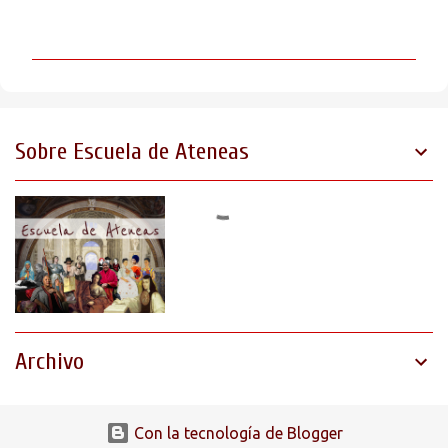
o
m
e
n
t
Sobre Escuela de Ateneas
a
r
i
o
s
Archivo
Con la tecnología de Blogger