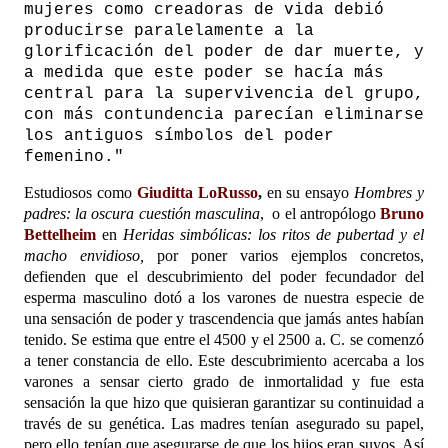
mujeres como creadoras de vida debió
producirse paralelamente a la
glorificación del poder de dar muerte, y
a medida que este poder se hacía más
central para la supervivencia del grupo,
con más contundencia parecían eliminarse
los antiguos símbolos del poder
femenino."
Estudiosos como
Giuditta LoRusso
,
en su ensayo
Hombres y
padres: la oscura cuestión masculina
,
o el antropólogo
Bruno
Bettelheim
en
Heridas simbólicas: los ritos de pubertad y el
macho envidioso,
por poner varios ejemplos concretos,
defienden que el descubrimiento del poder fecundador del
esperma masculino dotó a los varones de nuestra especie de
una sensación de poder y trascendencia que jamás antes habían
tenido. Se estima que entre el 4500 y el 2500 a. C. se comenzó
a tener constancia de ello. Este descubrimiento acercaba a los
varones a sensar cierto grado de inmortalidad y fue esta
sensación la que hizo que quisieran garantizar su continuidad a
través de su genética. Las madres tenían asegurado su papel,
pero ello tenían que asegurarse de que los hijos eran suyos. Así