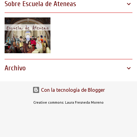
Sobre Escuela de Ateneas
u
n
c
o
m
e
n
t
a
r
i
o
Archivo
Con la tecnología de Blogger
Creative commons: Laura Fresneda Moreno