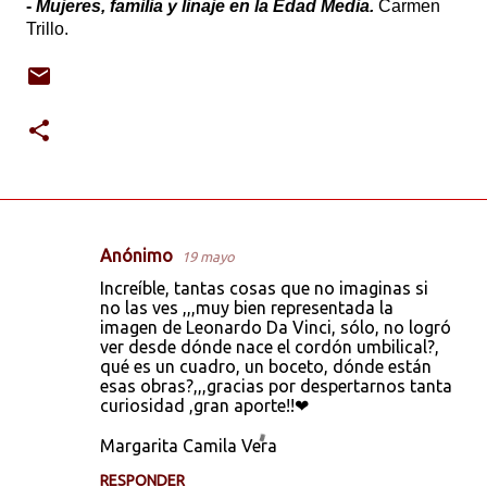
-
Mujeres, familia y linaje en la Edad Media.
Carmen
Trillo.
Anónimo
19 mayo
C
Increíble, tantas cosas que no imaginas si
o
no las ves ,,,muy bien representada la
imagen de Leonardo Da Vinci, sólo, no logró
m
ver desde dónde nace el cordón umbilical?,
e
qué es un cuadro, un boceto, dónde están
esas obras?,,,gracias por despertarnos tanta
n
curiosidad ,gran aporte!!❤
t
Margarita Camila Vera
a
r
RESPONDER