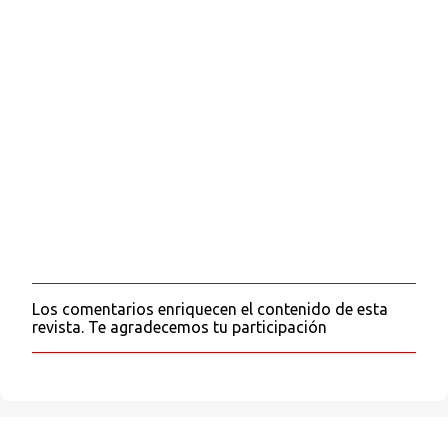
i
o
s
Los comentarios enriquecen el contenido de esta
P
revista. Te agradecemos tu participación
u
b
l
i
c
a
r