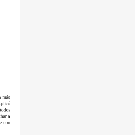
in más
xplicó
 todos
char a
te con