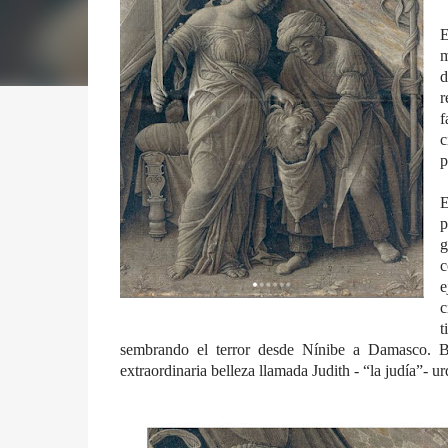
E
m
d
r
f
c
p
E
p
g
c
e
c
t
sembrando el terror desde Nínibe a Damasco. B
extraordinaria belleza llamada Judith - “la judía”- u