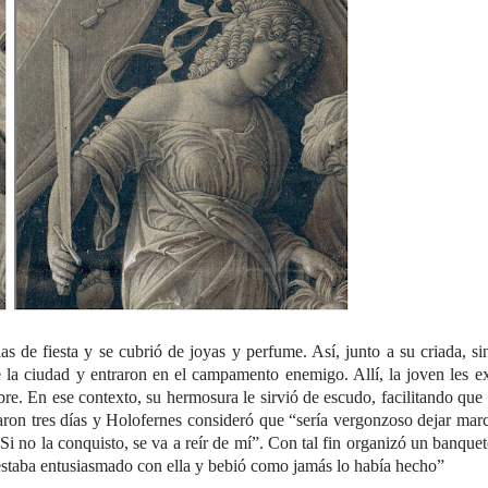
s de fiesta y se cubrió de joyas y perfume. Así, junto a su criada, s
de la ciudad y entraron en el campamento enemigo. Allí, la joven les e
e. En ese contexto, su hermosura le sirvió de escudo, facilitando que
aron tres días y Holofernes consideró que “sería vergonzoso dejar mar
i no la conquisto, se va a reír de mí”. Con tal fin organizó un banque
 estaba entusiasmado con ella y bebió como jamás lo había hecho”