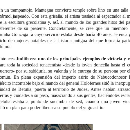
n un trampantojo, Mantegna convierte temple sobre lino en una talla
ármol jaspeado. Con esta grisalla, el artista traslada al espectador al
e la escultura grecolatina y, así, al mundo de los grandes hitos del p
eferentes de su presente. Concretamente, se cree que un miembro 
amilia Gonzaga -a cuyo servicio estaba desde hacía 40 años- le enca
iclo de mujeres notables de la historia antigua del que formaría part
intura.
ntonces
Judith era uno de los principales ejemplos de victoria y v
ara toda la sociedad renacentista -desde la joven doncella hasta el c
uerrero- por su sabiduría, su valentía y la entrega de su persona por e
omún. En plena expansión del imperio asirio de Nabucodonosor I
jército incontable bajo el mando del general Holofernes sitió la inexpu
iudad de Betulia, puerta al territorio de Judea. Antes habían arrasa
ierras y ciudades a su paso, masacrando a sus gentes, haciéndoles escl
etulia estaba a punto de sucumbir de sed, cuando una joven viu
rdió un plan para poder liberar a su pueblo del yugo asirio.