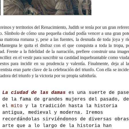
e reinos y territorios del Renacimiento, Judith se tenía por un gran refere
ito. Símbolo de cómo una pequeña ciudad podía vencer a una gran pot
 matrona romana y, pese a las fuentes, la desnuda de toda joya y ri
 Mantegna le quita el disfraz con el que conquista a toda la tropa, 
d. Frente a la fidelidad de la narración, prefiere construir una imag
ncillez en el vestir para suscribir su castidad inquebrantable como viud
stos para incidir en su prudencia y valentía. Finalmente, deja al l
tista eran parte clave de la celebración del triunfo. Con ella se incide
dora del triunfo y la victoria por su propia sabiduría.
La ciudad de las damas
es una suerte de pase
de la fama de grandes mujeres del pasado, de
el
mito
y la tradición hasta la historia
antigua, medieval y moderna. Iremos
recordándolas sirviéndonos de diversas obras
arte que a lo largo de la historia han