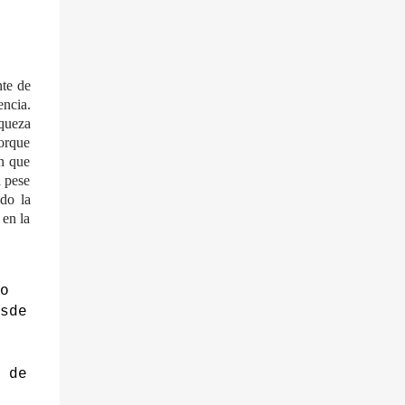
nte de
encia.
queza
porque
en que
a pese
ado la
 en la
o
sde
 de