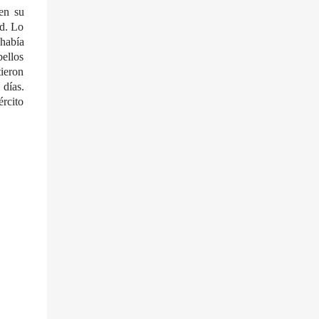
en su
ed. Lo
había
bellos
tieron
 días.
ército