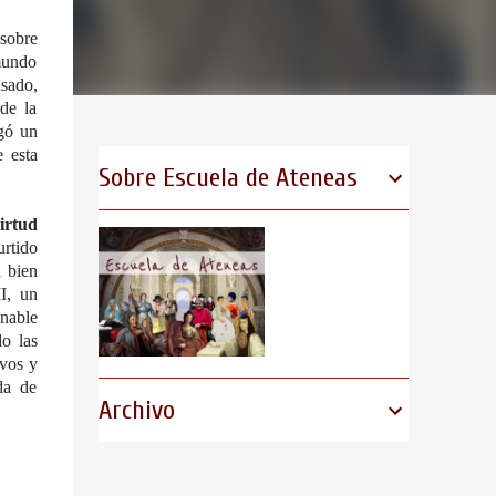
 sobre
 mundo
asado,
de la
rgó un
e esta
Sobre Escuela de Ateneas
irtud
urtido
l bien
I, un
gnable
do las
avos y
da de
Archivo