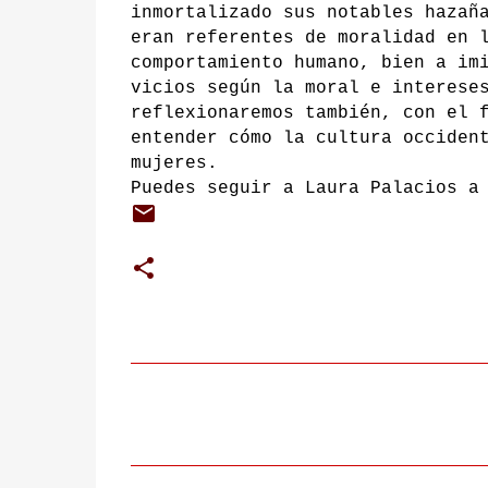
inmortalizado sus notables haza
eran referentes de moralidad en 
comportamiento humano, bien a im
vicios según la moral e interese
reflexionaremos también, con el 
entender cómo la cultura occiden
mujeres.
Puedes seguir a Laura Palacios a
C
o
m